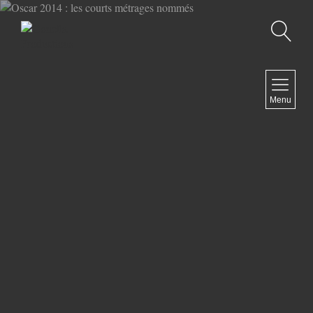
Recherche
MENU
Menu
COMEDY
DOCUMENTARY
DRAMA
HORROR
LGBTQ
THRILLER
ABOUT US