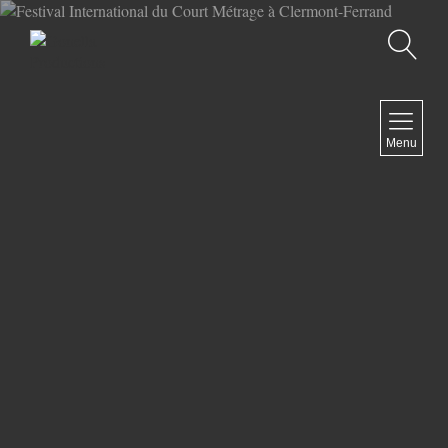
Recherche
MENU
Menu
COMEDY
DOCUMENTARY
DRAMA
HORROR
LGBTQ
THRILLER
ABOUT US