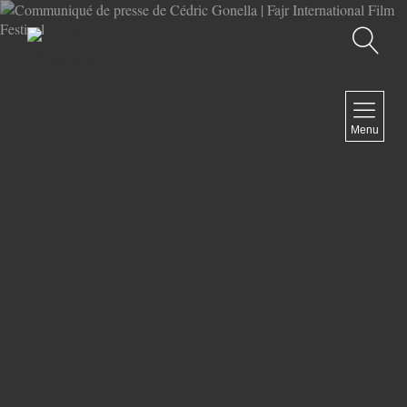
Recherche
MENU
Menu
COMEDY
DOCUMENTARY
DRAMA
HORROR
LGBTQ
THRILLER
ABOUT US